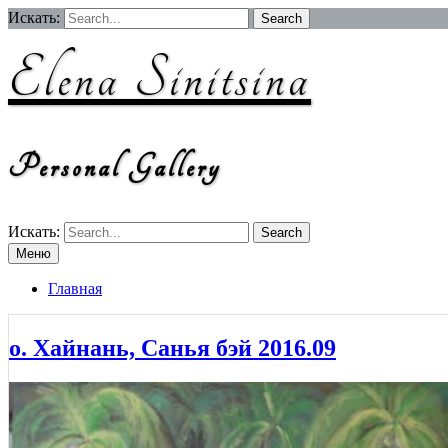
Перейти
Искать:
к
содержимому
Elena Sinitsina
Personal Gallery
Искать:
Меню
Главная
о. Хайнань, Санья бэй 2016.09