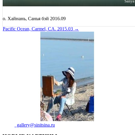
Sanya
о. Хайнань, Санья бэй 2016.09
Навигация
Pacific Ocean, Carmel, CA. 2015.03 →
по
записям
gallery@sinitsina.ru