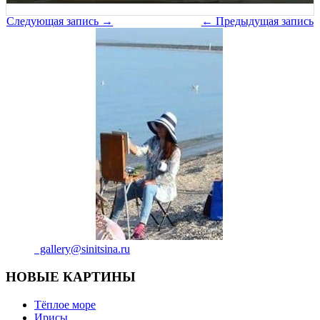
Навигация
Следующая запись →
← Предыдущая запись
по
записям
gallery@sinitsina.ru
НОВЫЕ КАРТИНЫ
Тёплое море
Ирисы