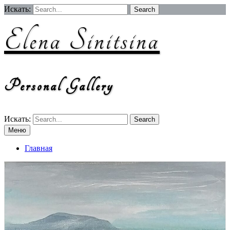
Перейти
Искать:
к
содержимому
Elena Sinitsina
Personal Gallery
Искать:
Меню
Главная